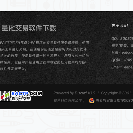
关于我们
QQ：80082
EACTP和EA邦仅为EA程序化交易软件服务供应商，使用
知乎(视频、
EA工具进行交易，在使用前应该清楚的阅读和浏览软件
抖音：eaban
相关的教程，使用软件是一种自发行为，所引发的一切法
QQ群：10491
律后果，包括用户在使用过程中导致的任何损失均与EA
Email：eaba
软件开发者无关。
Powered by
Discuz! X3.5
|
Copyright © 2001-
和仲科技有限公司
|
川公网安备 510190020