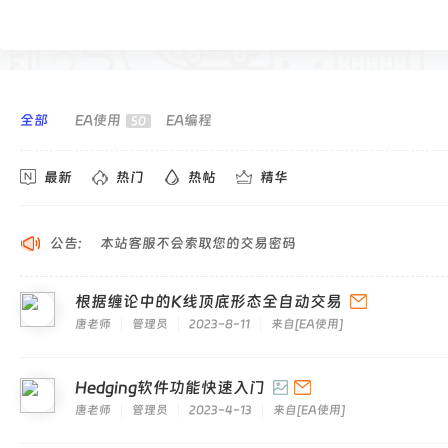
交
易
社
区
-
全部
EA使用
EA编程
50
和
最新
热门
热帖
精华
仲
科
技
公告:
本站客服不会索取您的交易密码
根据缠论中的K线顶底形态全自动交易
唐老师
管理员
2023-8-11
来自
[
EA使用
]
Hedging软件功能快速入门
唐老师
管理员
2023-4-13
来自
[
EA使用
]