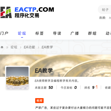
帖子
热搜:
H
门户
论坛
标签
导读
广播
群组
动
»
论坛
›
EA功能
›
EA教学
E
A
C
EA教学
T
EA使用教学及编程教学有关内容。
P
50
0
9
本版主题
今日发帖
排名
收藏
程
序
板规
化
严禁广告，某些过于复杂要付出大量精力的问题可能不回