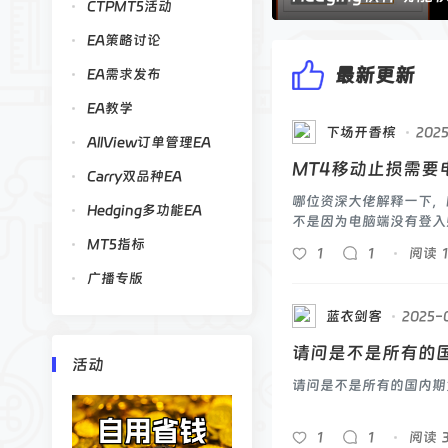
CTPMT5活动
EA策略讨论
最新更新
EA需求发布
EA教学
下场开香槟
202
AllView订单管理EA
MT4移动止损需要
Carry双品种EA
哪位资深大佬解释一下，
Hedging多功能EA
不是因为电脑端没有登入
MT5指标
1
1
阅读
广播专版
蓝衣剑客
2025-
请问是不是所有的国
活动
请问是不是所有的国内期
1
1
阅读