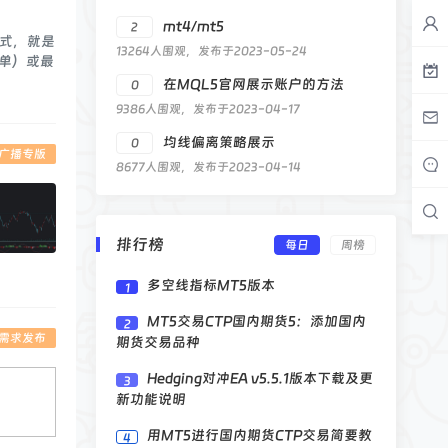
mt4/mt5
2
方式，就是
13264人围观，发布于2023-05-24
单）或最
在MQL5官网展示账户的方法
0
9386人围观，发布于2023-04-17
均线偏离策略展示
0
广播专版
8677人围观，发布于2023-04-14
排行榜
每日
周榜
多空线指标MT5版本
1
MT5交易CTP国内期货5：添加国内
2
A需求发布
期货交易品种
Hedging对冲EA v5.5.1版本下载及更
3
新功能说明
用MT5进行国内期货CTP交易简要教
4