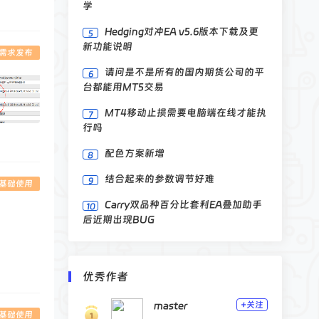
学
Hedging对冲EA v5.6版本下载及更
5
新功能说明
A需求发布
请问是不是所有的国内期货公司的平
6
台都能用MT5交易
MT4移动止损需要电脑端在线才能执
7
行吗
配色方案新增
8
结合起来的参数调节好难
9
5基础使用
Carry双品种百分比套利EA叠加助手
10
后近期出现BUG
优秀作者
master
+关注
5基础使用