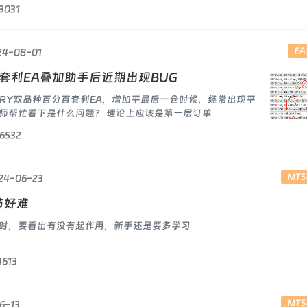
3031
E
24-08-01
比套利EA叠加助手后近期出现BUG
RRY双品种百分百套利EA，增加平最后一仓时候，经常出现平
师帮忙看下是什么问题？ 理论上应该是第一层订单
仓后0003/0004为一对，当0003/0004满足条件
6532
MT
24-06-23
节好难
时，要看出有没有起作用，新手还是要多学习
4613
MT
6-13