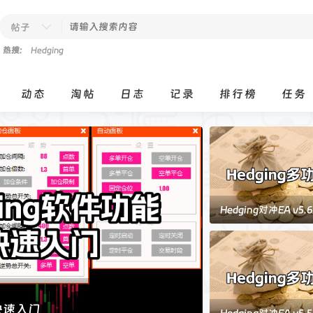
帖子
热搜:
Hedging
动态
淘帖
日志
记录
排行榜
任务
Hedging对冲EA v5
及更新功能说明
能快速入门