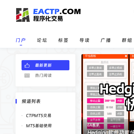
门户
论坛
标签
导读
广播
群组
最新更新
热门阅读
频道列表
CTPMT5交易
EA教学
MT5基础使用
CTP交易简要教学
Hedging软件功