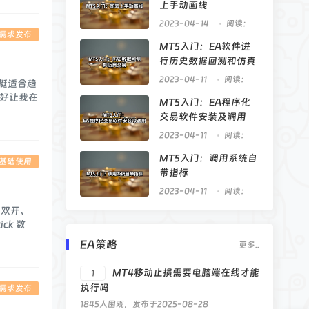
上手动画线
2023-04-14
阅读：
A需求发布
5827
MT5入门：EA软件进
行历史数据回测和仿真
交易
2023-04-11
阅读：
款挺适合趋
11145
也好让我在
MT5入门：EA程序化
交易软件安装及调用
2023-04-11
阅读：
10809
MT5入门：调用系统自
5基础使用
带指标
2023-04-11
阅读：
5556
、双开、
k 数
EA策略
更多..
MT4移动止损需要电脑端在线才能
1
执行吗
A需求发布
1845人围观，发布于2025-08-28