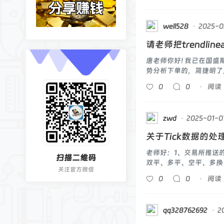
well528
2025-0
请老师把trendlin
唐老师你好! 我已在国盛期
势分析下单的，简捷明了，
国盛
0
0
阅读
zwd
2025-01-0
关于Tick数据的处
老师好：1、交易所推送
扫描二维码
双平、多平、空平、多换、
关注官方微信
0
0
阅读
qq328762692
2