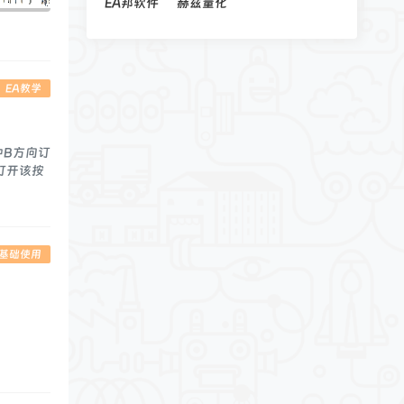
EA邦软件
赫兹量化
EA教学
冲B方向订
打开该按
5基础使用