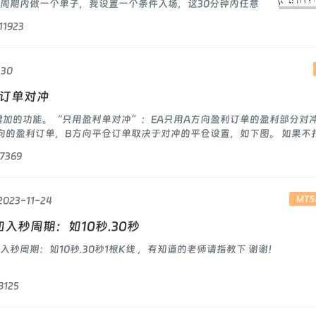
K线周期内做一个单子，我设置一个条件入场，这30分钟内任意
仓条件，当然这30分钟内也可
11923
-30
利订单对冲
才增加的功能。“只用盈利单对冲”：EA只用A方向盈利订单的盈利部分对
向的盈利订单，B方向平仓订单取决于对冲的平仓设置，如下图。 如果不
7369
MT
2023-11-24
入秒周期：如10秒.30秒
入秒周期：如10秒.30秒1根K线 ，有知道的老师请指教下 谢谢！
8125