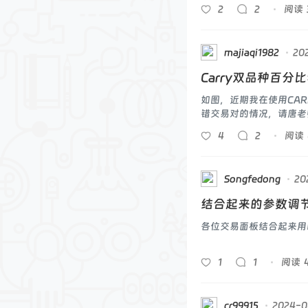
2
2
阅读
majiaqi1982
20
Carry双品种百分
如图，近期我在使用CA
错交易对的情况，请唐老
0001/0002为一对，补
4
2
阅读
Songfedong
20
结合起来的参数调
各位交易面板结合起来用
1
1
阅读
cr99915
2024-0