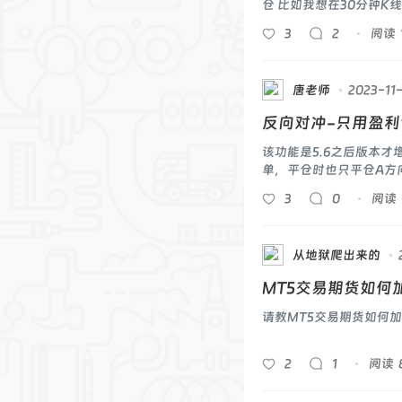
仓 比如我想在30分钟
时间可能满足我的进场开
3
2
阅读
唐老师
2023-11
反向对冲-只用盈
该功能是5.6之后版本
单，平仓时也只平仓A方
钮，反向对冲是
3
0
阅读
从地狱爬出来的
MT5交易期货如何加
请教MT5交易期货如何加
2
1
阅读