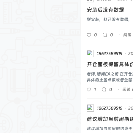
安装后没有数据
刚安装，打开没有数据，
0
0
阅读
18627589519
2
开仓面板保留具体
老师, 请问EA之前,在
具体的止盈点数或者金额
ea就不能实现
1
0
阅读
18627589519
2
建议增加当前周期
建议增加当前周期结束平