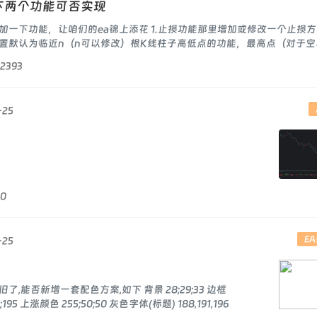
下两个功能可否实现
加一下功能，让咱们的ea锦上添花 1.止损功能那里增加或修改一个止损
置默认为临近n（n可以修改）根K线柱子高低点的功能，最高点（对于空
2393
-25
0
E
-25
,能否新增一套配色方案,如下 背景 28;29;33 边框
5;195 上涨颜色 255;50;50 灰色字体(标题) 188,191,196