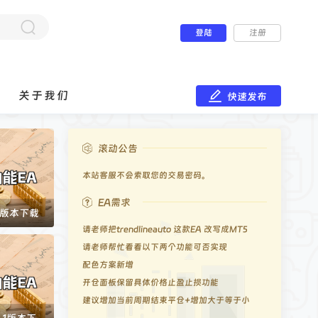
登陆
注册
关于我们
快速发布
本站客服不会索取您的交易密码。
滚动公告
请勿相信以我们名义的资管和代操盘服务。
本站客服不会索取您的交易密码。
请勿相信以我们名义的资管和代操盘服务。
EA需求
.6版本下载
请老师把trendlineauto 这款EA 改写成MT5
请老师帮忙看看以下两个功能可否实现
配色方案新增
开仓面板保留具体价格止盈止损功能
建议增加当前周期结束平仓+增加大于等于小