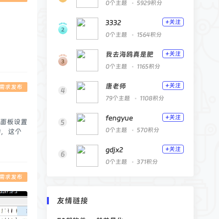
0个主题
5929积分
3332
+关注
0个主题
1564积分
我去海鸥真是肥
+关注
0个主题
1165积分
唐老师
+关注
A需求发布
4
79个主题
1108积分
fengyue
+关注
仓面板设置
5
0个主题
570积分
的，这个
gdjx2
+关注
6
0个主题
371积分
A需求发布
友情链接