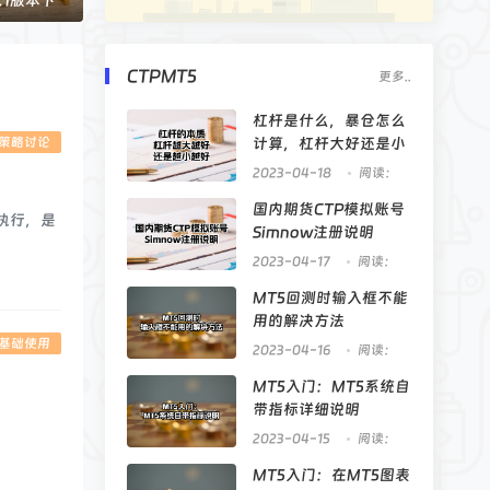
5.1版本下
CTPMT5
更多..
杠杆是什么，暴仓怎么
A策略讨论
计算，杠杆大好还是小
点好
2023-04-18
阅读：
13223
国内期货CTP模拟账号
执行，是
Simnow注册说明
2023-04-17
阅读：
15457
MT5回测时输入框不能
用的解决方法
5基础使用
2023-04-16
阅读：
6713
MT5入门：MT5系统自
带指标详细说明
2023-04-15
阅读：
7244
MT5入门：在MT5图表