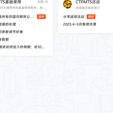
发财
20
MT5基础使用
CTPMT5活动
主题: 15
MT5交易软件的基础使用教学、技巧、答疑。
本版暂无版块简介
唐老师
20
请问是不是所有的国内期货公司的平台都能用MT5交易
分享返现活动
最新
最新
k数据的处理
2023.4-5月集赞优惠
的参数调节好难
有数据
MT5交易期货如何加入秒周期：如10秒.30秒