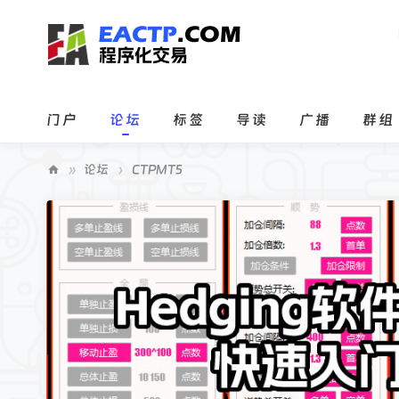
门户
论坛
标签
导读
广播
群组
»
论坛
›
CTPMT5
E
A
C
T
P
程
序
化