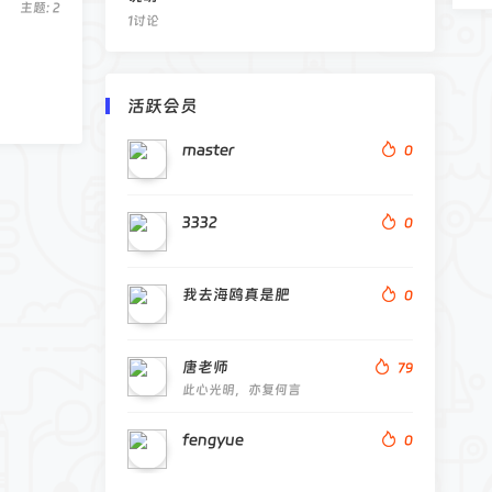
23-04-14
主题: 2
1讨论
23-04-17
活跃会员
master
0
3332
0
我去海鸥真是肥
0
唐老师
79
此心光明，亦复何言
fengyue
0