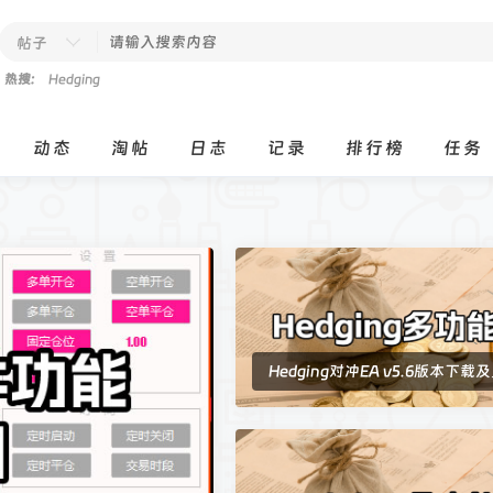
帖子
热搜:
Hedging
动态
淘帖
日志
记录
排行榜
任务
Hedging对冲EA v5.6版本下载
能说明