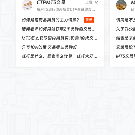
Hedging移动挂单秒数问题
[EA需求发布]
CTPMT5交易
主题: 12
用MT5进行国内期货CTP交易的方法教学和讨论。
国内期货CTP模拟账号Simnow注册说明
[CTPMT5交易]
如何知道商品期货的主力切换？
最新
请问老师如何同时获取2个品种的交易信息?
关于Tic
MT5怎么获取国内期货买1和卖1的成交量？
结合起来
只有10w的话 交易哪些品种好
安装后没
杠杆是什么，暴仓怎么计算，杠杆大好还是小点好