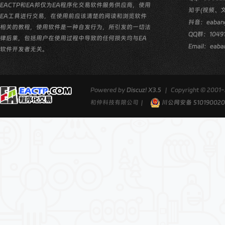
EACTP和EA邦仅为EA程序化交易软件服务供应商，使用
知乎(视频、
EA工具进行交易，在使用前应该清楚的阅读和浏览软件
抖音：eaban
相关的教程，使用软件是一种自发行为，所引发的一切法
QQ群：10491
律后果，包括用户在使用过程中导致的任何损失均与EA
Email：eaba
软件开发者无关。
Powered by
Discuz! X3.5
|
Copyright © 2001-
和仲科技有限公司
|
川公网安备 510190020