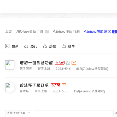
交
易
社
区
-
全部
Allview更新下载
Allview使用问题
Allview功能建议
1
2
和
最新
热门
热帖
精华
仲
科
技
增加一键锁仓功能
蜗牛狂奔
新手上路
2023-5-6
来自
[
Allview功能建议
]
按注释干预订单
鲁本斯
新手上路
2023-5-5
来自
[
Allview功能建议
]
选择主题分类