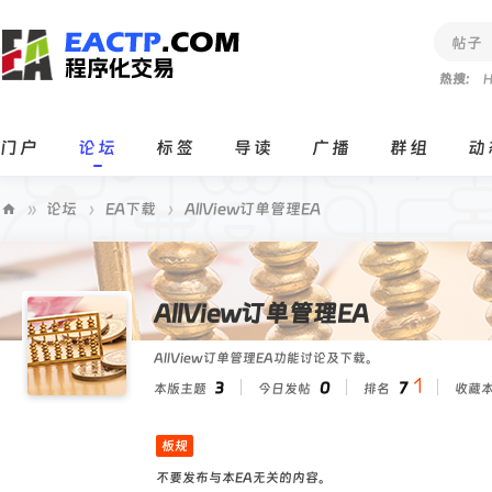
帖子
热搜:
H
门户
论坛
标签
导读
广播
群组
动
»
论坛
›
EA下载
›
AllView订单管理EA
E
A
C
AllView订单管理EA
T
AllView订单管理EA功能讨论及下载。
P
3
0
7
本版主题
今日发帖
排名
收藏
程
序
板规
化
不要发布与本EA无关的内容。